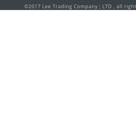
©2017 Lee Trading Company ; LTD , all righ