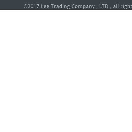
©2017 Lee Trading Company ; LTD , all righ