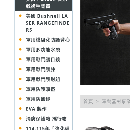
戰術手電筒
美國 Bushnell LA
SER RANGEFINDE
RS
軍用模組化防護背心
軍用多功能水袋
軍用戰鬥護目鏡
軍用戰鬥護膝
軍用戰鬥護肘組
軍用防護頭盔
軍用防風鏡
首頁
軍警器材事
EVA 製作
消防保護箱 攜行箱
114-115年「強化備