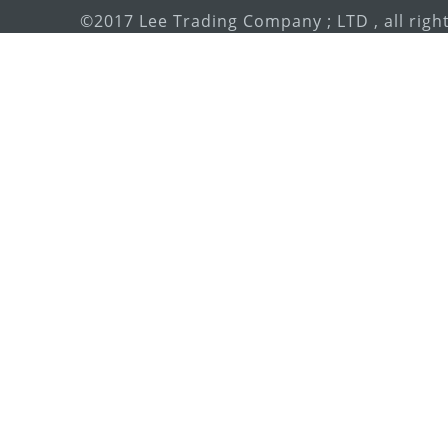
©2017 Lee Trading Company ; LTD , all righ