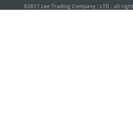
©2017 Lee Trading Company ; LTD , all righ