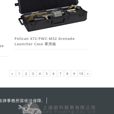
Pelican 472-PWC-M32 Grenade
Launcher Case 軍用箱
se
«
1
2
3
4
5
6
7
8
9
10
»
法律事務所當依法保障.