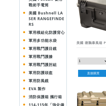
戰術手電筒
美國 Bushnell LA
SER RANGEFINDE
RS
軍用模組化防護背心
軍用多功能水袋
美國 塘鵝暴風箱 Pel
軍用戰鬥護目鏡
軍用戰鬥護膝
軍用戰鬥護肘組
軍用防護頭盔
直接購買
軍用防風鏡
EVA 製作
消防保護箱 攜行箱
114-115年「強化備