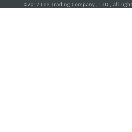
©2017 Lee Trading Company ; LTD , all righ