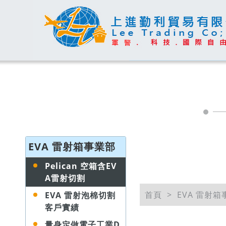
EVA 雷射箱事業部
泡棉雷射切割
台北(0223015808
割
.
eva
泡棉雷射
台北
,
台北
eva
Pelican 空箱含EV
切割
,
新竹
epe
泡棉切割
,
epe
泡
製
新竹
,
eva
客製
,
eva
客製
新竹
A雷射切割
首頁
EVA 雷射
EVA 雷射泡棉切割
客戶實績
量身定做電子工業D