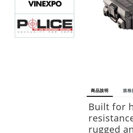
商品說明
規格
Built for
resistanc
rugged an