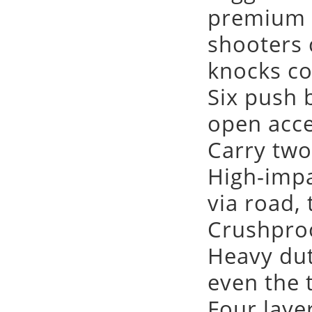
premium p
shooters 
knocks co
Six push 
open acc
Carry two
High-impa
via road, t
Crushproo
Heavy dut
even the 
Four laye