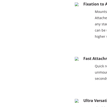
Fixation to 
Mounts 
Attache
any sta
can be 
higher 
Fast Attach
Quick r
unmount
second
Ultra Versat