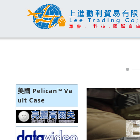
美國 Pelican™ Va
ult Case