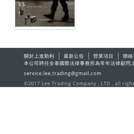
關於上進勤利
最新公告
營業項目
聯絡
本公司聘任全泰國際法律事務所為常年法律顧問,
service.lee.trading@gmail.com
©2017 Lee Trading Company ; LTD , all righ