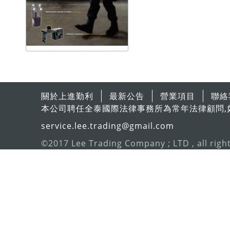
關於上進勤利
最新公告
營業項目
聯絡
本公司聘任全泰國際法律事務所為常年法律顧問,
service.lee.trading@gmail.com
©2017 Lee Trading Company ; LTD , all righ