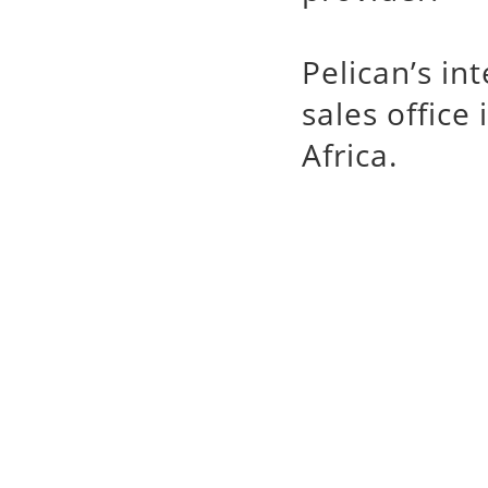
Pelican’s in
sales office
Africa.
Pelican
槍箱系列
專業代理銷售 Pelica
手電筒,watertight
Case,Stormca
Micro Case,Peli
輸箱,塘鵝氣密防水箱
塘鵝提箱,迷你置物