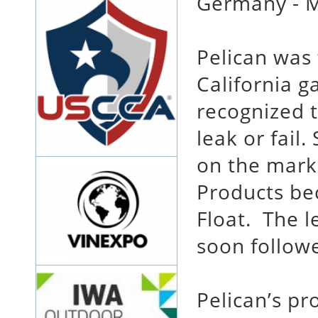
Germany - M
Pelican was
California g
recognized t
leak or fail
on the marke
Products bec
Float. The 
soon follow
Pelican’s pr