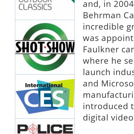
and, in 2004
Behrman Cap
incredible 
was appoint
Faulkner ca
where he se
launch indu
and Microsof
manufacturi
introduced t
digital video