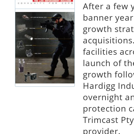
After a few 
banner year
growth strat
acquisitions
facilities ac
launch of t
growth follo
Hardigg Indu
overnight a
protection c
Trimcast Pty
provider.